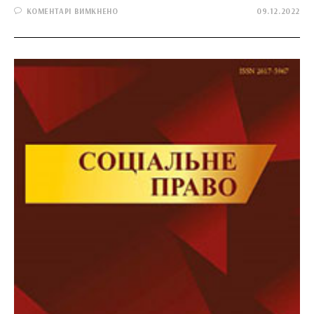
ДО
КОМЕНТАРІ ВИМКНЕНО
09.12.2022
ВІСНИК
КИЇВСЬКОГО
НАЦІОНАЛЬНОГО
УНІВЕРСИТЕТУ
ІМЕНІ
ТАРАСА
ШЕВЧЕНКА.
ЮРИДИЧНІ
НАУКИ